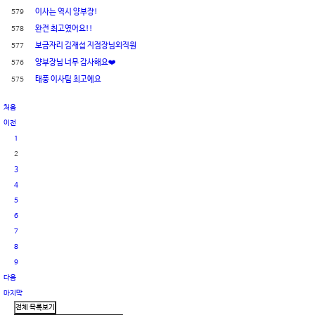
579
이사는 역시 양부장!
578
완전 최고였어요!!
577
보금자리 김재섭 지점장님외직원
576
양부장님 너무 감사해요❤️
575
태풍 이사팀 최고에요
처음
이전
1
2
3
4
5
6
7
8
9
다음
마지막