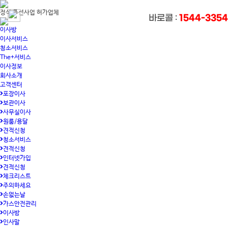
정식 주선사업 허가업체
1544-3354
바로콜 :
이사방
이사서비스
청소서비스
The+서비스
이사정보
회사소개
고객센터
포장이사
보관이사
사무실이사
원룸/용달
견적신청
청소서비스
견적신청
인터넷가입
견적신청
체크리스트
주의하세요
손없는날
가스안전관리
이사방
인사말