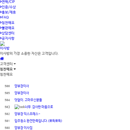
연혁/CIP
인증/수상
홍보/제휴
FAQ
칭찬해요
불편해요
상담센터
공지사항
이사방
이사방의 가장 소중한 자산은 고객입니다.
고객센터
칭찬해요
칭찬해요
586
양부장이사
585
양부장이사
584
덧없이. 고마우신분들
583
너무. 감사한 마음으로
582
양부장 익스프레스~
581
입주청소 완전만족입니다.(뽀득뽀득)
580
양부장 이사짐