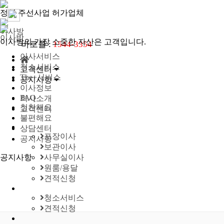
정식 주선사업 허가업체
이사방
이사방
이사방의 가장 소중한 자산은 고객입니다.
바로콜 :
1544-3354
이사서비스
청소서비스
고객센터
The+서비스
공지사항
이사정보
FAQ
회사소개
칭찬해요
고객센터
불편해요
상담센터
포장이사
공지사항
보관이사
공지사항
사무실이사
원룸/용달
견적신청
청소서비스
견적신청